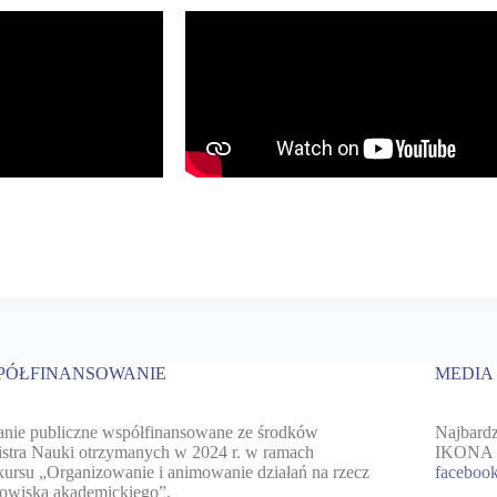
PÓŁFINANSOWANIE
MEDIA
nie publiczne współfinansowane ze środków
Najbardz
stra Nauki otrzymanych w 2024 r. w ramach
IKONA 20
ursu „Organizowanie i animowanie działań na rzecz
faceboo
owiska akademickiego”.