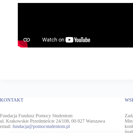
KONTAKT
WS
Fundacja Fundusz Pomocy Studentom
Zada
ul. Krakowskie Przedmieście 24/108, 00-927 Warszawa
Mini
email:
fundacja@pomocstudentom.pl
konk
środ