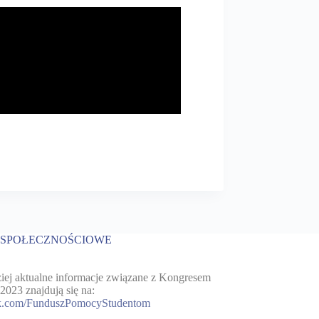
 SPOŁECZNOŚCIOWE
iej aktualne informacje związane z Kongresem
23 znajdują się na:
k.com/FunduszPomocyStudentom